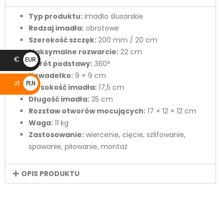
Typ produktu:
imadło ślusarskie
Rodzaj imadła:
obrotowe
Szerokość szczęk:
200 mm / 20 cm
Maksymalne rozwarcie:
22 cm
€
EUR
Obrót podstawy:
360°
€
Kowadełko:
9 × 9 cm
zł
PLN
Wysokość imadła:
17,5 cm
zł
Długość imadła:
35 cm
Rozstaw otworów mocujących:
17 × 12 × 12 cm
Waga:
11 kg
Zastosowanie:
wiercenie, cięcie, szlifowanie,
spawanie, piłowanie, montaż
OPIS PRODUKTU