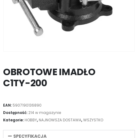
OBROTOWE IMADŁO
C1TY-200
EAN:
5907190136890
Dostępność:
214 w magazynie
Kategorie:
HOBBY
,
NAJNOWSZA DOSTAWA
,
WSZYSTKO
SPECYFIKACJA