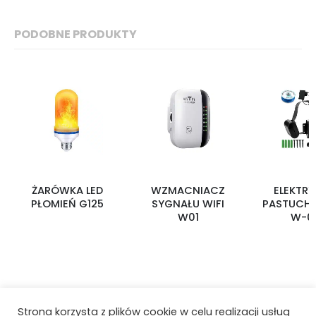
PODOBNE PRODUKTY
ŻARÓWKA LED
WZMACNIACZ
ELEKTR
PŁOMIEŃ G125
SYGNAŁU WIFI
PASTUCH 
W01
W-0
Strona korzysta z plików cookie w celu realizacji usług