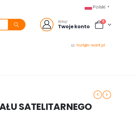
Polski
▼
0
Witaj!
Twoje konto
hurt@i-want.pl
AŁU SATELITARNEGO