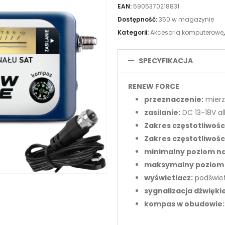
EAN:
5905370218831
Dostępność:
350 w magazynie
Kategorii:
Akcesoria komputerowe
SPECYFIKACJA
RENEW FORCE
przeznaczenie:
mierz
zasilanie:
DC 13-18V al
Zakres częstotliwośc
Zakres częstotliwośc
minimalny poziom na
maksymalny poziom 
wyświetlacz:
podświet
sygnalizacja dźwięki
kompas w obudowie: