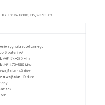
,
ELEKTRONIKA
,
HOBBY
,
RTV
,
WSZYSTKO
enie sygnału satelitarnego
bo 6 baterii AA
i:
VHF 174-230 Mhz
i:
UHF 470-860 Mhz
 wejściu:
-40 dBm
na wejściu:
-10 dBm
lany
em:
tak
tak