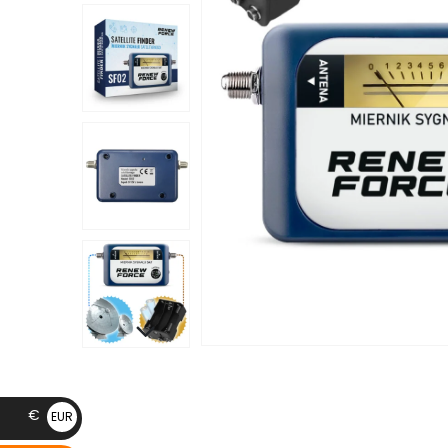
€
EUR
€