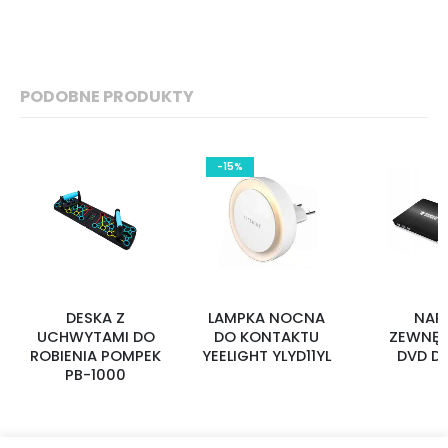
PODOBNE PRODUKTY
-15%
DESKA Z
LAMPKA NOCNA
NAP
UCHWYTAMI DO
DO KONTAKTU
ZEWNĘT
ROBIENIA POMPEK
YEELIGHT YLYD11YL
DVD D
PB-1000