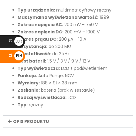
Typ urządzenia:
multimetr cyfrowy ręczny
Maksymalna wyświetlana wartość:
1999
Zakres napięcia AC:
200 mV – 750 V
Zakres napięcia DC:
200 mV – 1000 V
Zakres prądu DC:
200 μA – 10 A
€
EUR
Rezystancja:
do 200 MΩ
€
Częstotliwość:
do 2 kHz
zł
PLN
Test baterii:
1,5 V / 3 V / 9 V / 12 V
zł
Typ wyświetlacza:
LCD z podświetleniem
Funkcja:
Auto Range, NCV
Wymiary:
188 × 91 × 38 mm
Zasilanie:
bateria (brak w zestawie)
Rodzaj wyświetlacza:
LCD
Typ:
ręczny
OPIS PRODUKTU