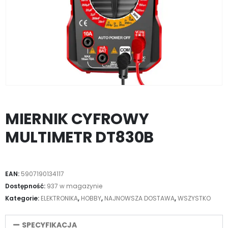
MIERNIK CYFROWY
MULTIMETR DT830B
EAN:
5907190134117
Dostępność:
937 w magazynie
Kategorie:
ELEKTRONIKA
,
HOBBY
,
NAJNOWSZA DOSTAWA
,
WSZYSTKO
SPECYFIKACJA