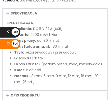
Kategorie:
DLA ZWIERZĄT
,
Pielęgnacja
,
WSZYSTKO
SPECYFIKACJA
SPECYFIKACJA
Zasilanie:
DC 5 V / 1 A (USB)
€
EUR
Bateria:
2000 mAh Li-ion
€
Czas pracy:
do 180 minut
zł
PLN
Czas ładowania:
ok. 180 minut
zł
Tryb:
bezprzewodowy i przewodowy
Latarka LED:
tak
Ekran LCD:
tak (poziom baterii, moc, konserwacja)
Kolor:
niebieski
Nasadki:
3 mm, 6 mm, 9 mm, 12 mm, 16 mm, 20
mm (6 szt.)
OPIS PRODUKTU