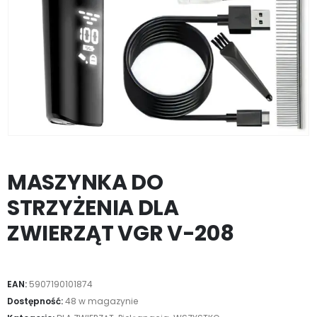
MASZYNKA DO
STRZYŻENIA DLA
ZWIERZĄT VGR V-208
EAN:
5907190101874
Dostępność:
48 w magazynie