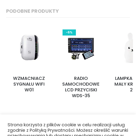
PODOBNE PRODUKTY
-6%
WZMACNIACZ
RADIO
LAMPKA 
SYGNAŁU WIFI
SAMOCHODOWE
MAŁY KRÓ
W01
LCD PRZYCISKI
20
WDS-35
Strona korzysta z plików cookie w celu realizacji usług
zgodnie z Polityką Prywatności. Możesz określić warunki
przechowywania lub dostępu mechanizmu cookie w