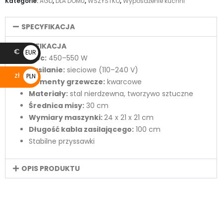
Kategorie:
AGD
,
DLA DOMU
,
WSZYSTKO
,
Wyposażenie kuchni
SPECYFIKACJA
SPECYFIKACJA
€
EUR
Moc:
450–550 W
€
Zasilanie:
sieciowe (110–240 V)
zł
PLN
Elementy grzewcze:
kwarcowe
zł
Materiały:
stal nierdzewna, tworzywo sztuczne
Średnica misy:
30 cm
Wymiary maszynki:
24 x 21 x 21 cm
Długość kabla zasilającego:
100 cm
Stabilne przyssawki
OPIS PRODUKTU