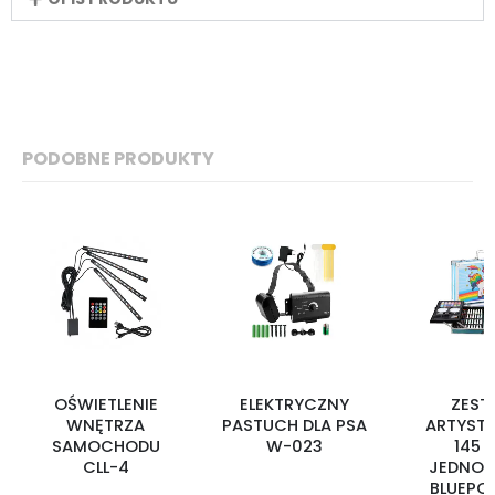
PODOBNE PRODUKTY
OŚWIETLENIE
ELEKTRYCZNY
ZEST
WNĘTRZA
PASTUCH DLA PSA
ARTYST
SAMOCHODU
W-023
145 s
CLL-4
JEDNOR
BLUEPO