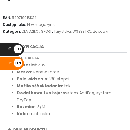
EAN:
5907190131314
Dostępność:
14 w magazynie
Kategorii:
DLA DZIECI
,
SPORT
,
Turystyka
,
WSZYSTKO
,
Zabawki
SPECYFIKACJA
€
EUR
€
SPECYFIKACJA
zł
PLN
Materiał
: ABS
zł
Marka:
Renew Force
Pole
widzenia
: 180 stopni
Możliwość składania:
tak
Dodatkowe funkcje:
system AntiFog, system
DryTop
Rozmiar:
S/M
Kolor:
niebieska
OPIS PRODUKTU