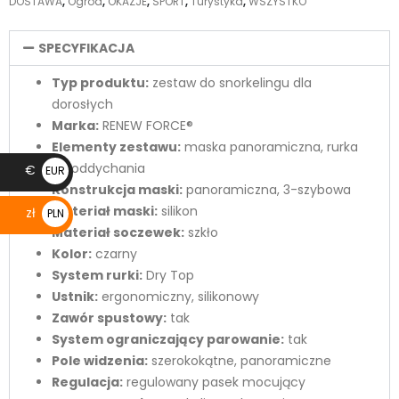
DOSTAWA
,
Ogród
,
OKAZJE
,
SPORT
,
Turystyka
,
WSZYSTKO
SPECYFIKACJA
Typ produktu:
zestaw do snorkelingu dla
dorosłych
Marka:
RENEW FORCE®
Elementy zestawu:
maska panoramiczna, rurka
do oddychania
€
EUR
Konstrukcja maski:
panoramiczna, 3-szybowa
€
Materiał maski:
silikon
zł
PLN
Materiał soczewek:
szkło
zł
Kolor:
czarny
System rurki:
Dry Top
Ustnik:
ergonomiczny, silikonowy
Zawór spustowy:
tak
System ograniczający parowanie:
tak
Pole widzenia:
szerokokątne, panoramiczne
Regulacja:
regulowany pasek mocujący