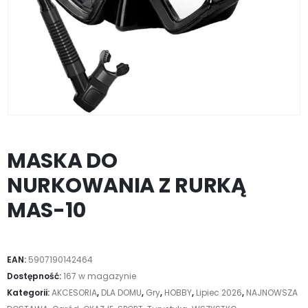
MASKA DO
NURKOWANIA Z RURKĄ
MAS-10
EAN:
5907190142464
Dostępność:
167 w magazynie
Kategorii:
AKCESORIA
,
DLA DOMU
,
Gry
,
HOBBY
,
Lipiec 2026
,
NAJNOWSZA