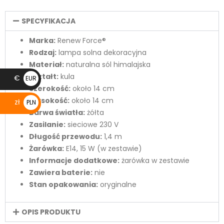
SPECYFIKACJA
Marka:
Renew Force®
Rodzaj:
lampa solna dekoracyjna
Materiał:
naturalna sól himalajska
Kształt:
kula
€
EUR
Szerokość:
około 14 cm
€
Wysokość:
około 14 cm
zł
PLN
Barwa światła:
żółta
zł
Zasilanie:
sieciowe 230 V
Długość przewodu:
1,4 m
Żarówka:
E14, 15 W (w zestawie)
Informacje dodatkowe:
żarówka w zestawie
Zawiera baterie:
nie
Stan opakowania:
oryginalne
OPIS PRODUKTU