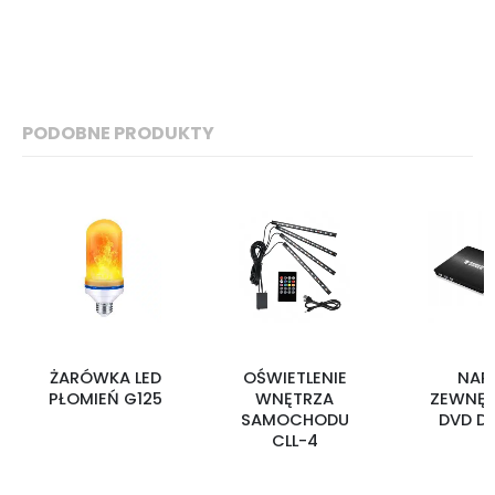
PODOBNE PRODUKTY
ŻARÓWKA LED
OŚWIETLENIE
NAP
PŁOMIEŃ G125
WNĘTRZA
ZEWNĘT
SAMOCHODU
DVD D
CLL-4