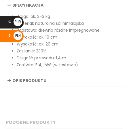
SPECYFIKACJA
Waga: ok. 2–3 kg
€
EUR
Materiał: naturalna sól himalajska
€
Podstawa: drewno różane impregnowane
zł
PLN
Szerokość: ok. 10 cm
zł
Wysokość: ok. 20 cm
Zasilanie: 230V
Długość przewodu: 1,4 m
Żarówka: E14, 15W (w zestawie)
OPIS PRODUKTU
PODOBNE PRODUKTY