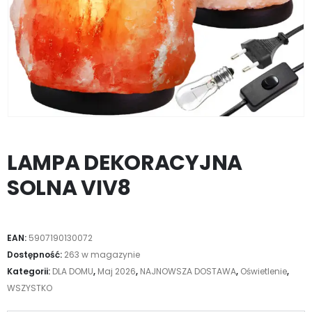
LAMPA DEKORACYJNA
SOLNA VIV8
EAN:
5907190130072
Dostępność:
263 w magazynie
Kategorii:
DLA DOMU
,
Maj 2026
,
NAJNOWSZA DOSTAWA
,
Oświetlenie
,
WSZYSTKO