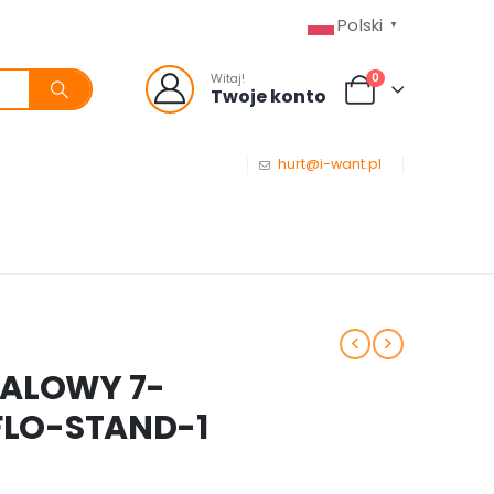
Polski
▼
0
Witaj!
Twoje konto
hurt@i-want.pl
TALOWY 7-
LO-STAND-1