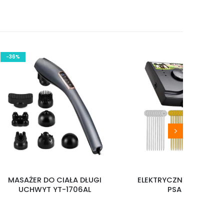
-36%
MASAŻER DO CIAŁA DŁUGI
ELEKTRYCZNY PASTUCH
UCHWYT YT-1706AL
PSA W-227