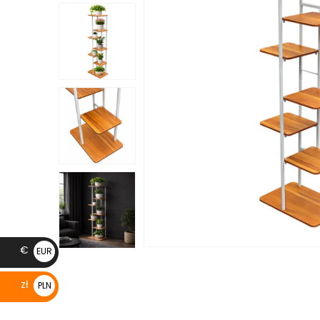
€
EUR
€
zł
PLN
zł