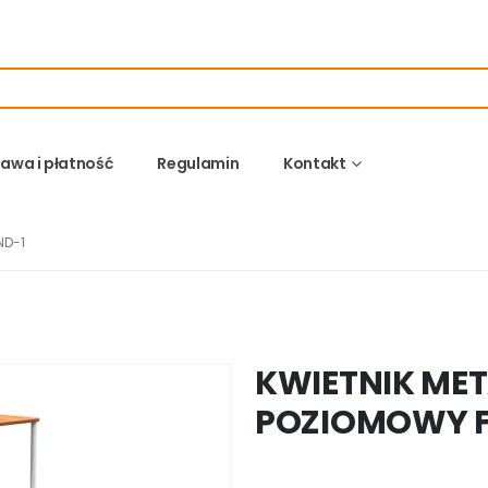
awa i płatność
Regulamin
Kontakt
ND-1
KWIETNIK ME
POZIOMOWY F