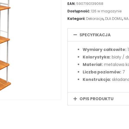
EAN:
5907190139068
Dostępność:
126 w magazynie
Kategorii:
Dekoracje
,
DLA DOMU
,
NA
SPECYFIKACJA
Wymiary całkowite:
1
Kolorystyka:
biały / 
Materiał:
metalowa ko
Liczba poziomów:
7
Konstrukcja:
składan
OPIS PRODUKTU