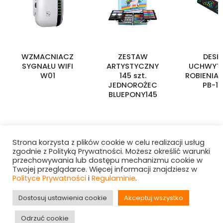
WZMACNIACZ
ZESTAW
DESK
SYGNAŁU WIFI
ARTYSTYCZNY
UCHWYTA
W01
145 szt.
ROBIENIA
JEDNOROŻEC
PB-1
BLUEPONY145
Strona korzysta z plików cookie w celu realizacji usług
zgodnie z Polityką Prywatności. Możesz określić warunki
przechowywania lub dostępu mechanizmu cookie w
Twojej przeglądarce. Więcej informacji znajdziesz w
Polityce Prywatności
i
Regulaminie
.
Dostosuj ustawienia cookie
Akceptuj wszystko
Hurtownia i-Want! © 2025. All Rights Reserved
Odrzuć cookie