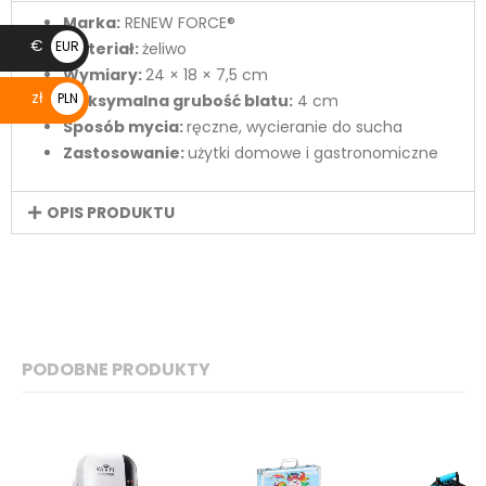
Marka:
RENEW FORCE®
€
EUR
Materiał:
żeliwo
Wymiary:
24 × 18 × 7,5 cm
€
zł
PLN
Maksymalna grubość blatu:
4 cm
Sposób mycia:
ręczne, wycieranie do sucha
zł
Zastosowanie:
użytki domowe i gastronomiczne
OPIS PRODUKTU
PODOBNE PRODUKTY