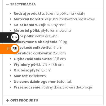
SPECYFIKACJA
Rodzaj produktu:
ścienna półka na kwiaty
Materiał konstrukcji:
stal malowana proszkowo
Kolor konstrukcji:
czarny mat
Materiał półki:
płyta laminowana
Kolor półki:
dekor drewna
€
EUR
Maksymalne obciążenie:
10 kg
€
Wysokość całkowita:
19 cm
zł
PLN
Szerokość całkowita:
25,5 cm
zł
Głębokość całkowita:
18,5 cm
Wymiary półki:
17,5 × 17,5 cm
Grubość płyty:
1,5 cm
Montaż:
naścienny
Do samodzielnego montażu:
tak
Przeznaczenie:
rośliny doniczkowe i dekoracje
OPIS PRODUKTU