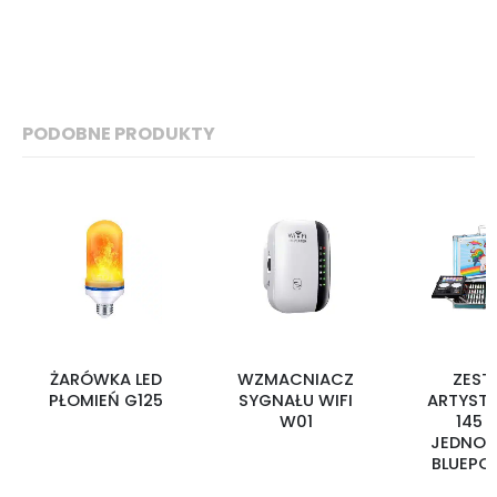
PODOBNE PRODUKTY
ŻARÓWKA LED
WZMACNIACZ
ZEST
PŁOMIEŃ G125
SYGNAŁU WIFI
ARTYST
W01
145 s
JEDNOR
BLUEPO