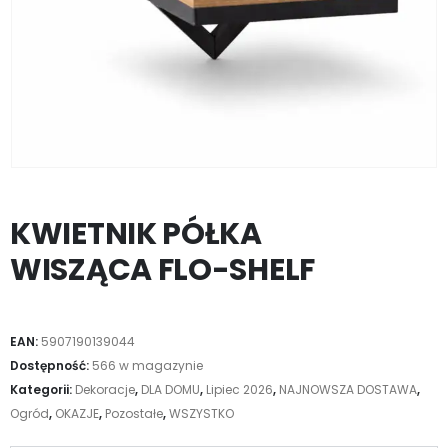
KWIETNIK PÓŁKA
WISZĄCA FLO-SHELF
EAN:
5907190139044
Dostępność:
566 w magazynie
Kategorii:
Dekoracje
,
DLA DOMU
,
Lipiec 2026
,
NAJNOWSZA DOSTAWA
,
Ogród
,
OKAZJE
,
Pozostałe
,
WSZYSTKO