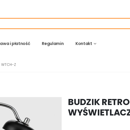
awa i płatność
Regulamin
Kontakt
M WTCH-Z
BUDZIK RETR
WYŚWIETLAC