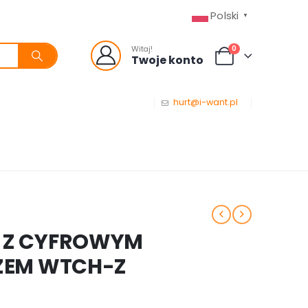
Polski
▼
0
Witaj!
Twoje konto
hurt@i-want.pl
O Z CYFROWYM
ZEM WTCH-Z