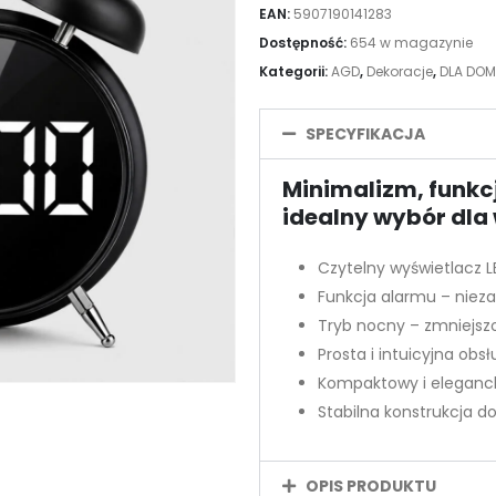
EAN:
5907190141283
Dostępność:
654 w magazynie
Kategorii:
AGD
,
Dekoracje
,
DLA DO
SPECYFIKACJA
Minimalizm, funkc
idealny wybór dl
Czytelny wyświetlacz L
Funkcja alarmu – niez
Tryb nocny – zmniejsz
Prosta i intuicyjna obs
Kompaktowy i eleganck
Stabilna konstrukcja d
OPIS PRODUKTU