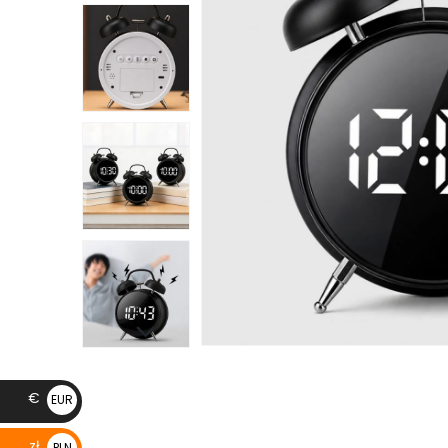
€
EUR
€
zł
PLN