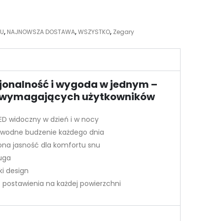
MU
,
NAJNOWSZA DOSTAWA
,
WSZYSTKO
,
Zegary
jonalność i wygoda w jednym –
a wymagających użytkowników
ED widoczny w dzień i w nocy
awodne budzenie każdego dnia
ona jasność dla komfortu snu
ługa
i design
o postawienia na każdej powierzchni