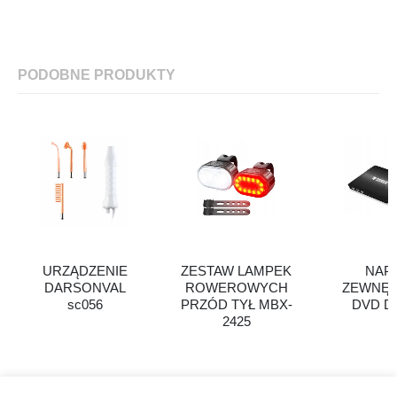
PODOBNE PRODUKTY
URZĄDZENIE
ZESTAW LAMPEK
NAP
DARSONVAL
ROWEROWYCH
ZEWNĘ
sc056
PRZÓD TYŁ MBX-
DVD D
2425