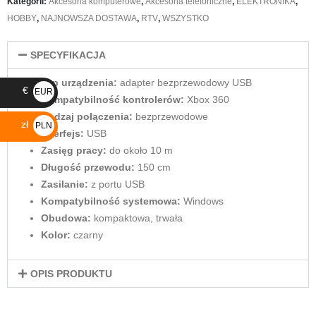
Kategorii:
Akcesoria komputerowe
,
Akcesoria telefoniczne
,
ELEKTRONIKA
,
HOBBY
,
NAJNOWSZA DOSTAWA
,
RTV
,
WSZYSTKO
SPECYFIKACJA
Typ urządzenia:
adapter bezprzewodowy USB
€
EUR
Kompatybilność kontrolerów:
Xbox 360
€
Rodzaj połączenia:
bezprzewodowe
zł
PLN
Interfejs:
USB
zł
Zasięg pracy:
do około 10 m
Długość przewodu:
150 cm
Zasilanie:
z portu USB
Kompatybilność systemowa:
Windows
Obudowa:
kompaktowa, trwała
Kolor:
czarny
OPIS PRODUKTU