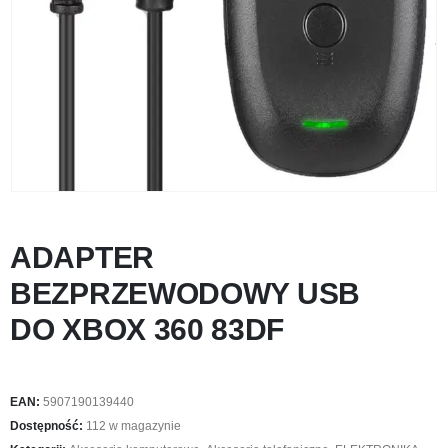
ADAPTER
BEZPRZEWODOWY USB
DO XBOX 360 83DF
EAN:
5907190139440
Dostępność:
112 w magazynie