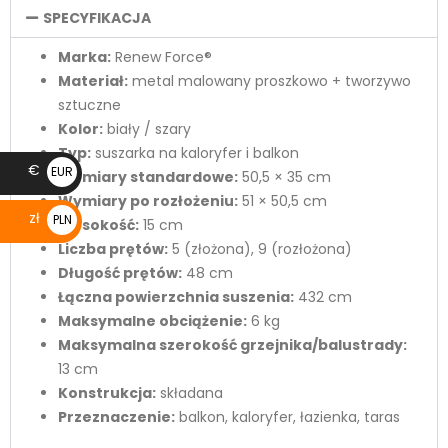
SPECYFIKACJA
Marka:
Renew Force®
Materiał:
metal malowany proszkowo + tworzywo
sztuczne
Kolor:
biały / szary
Typ:
suszarka na kaloryfer i balkon
€
EUR
Wymiary standardowe:
50,5 × 35 cm
€
Wymiary po rozłożeniu:
51 × 50,5 cm
zł
PLN
Wysokość:
15 cm
zł
Liczba prętów:
5 (złożona), 9 (rozłożona)
Długość prętów:
48 cm
Łączna powierzchnia suszenia:
432 cm
Maksymalne obciążenie:
6 kg
Maksymalna szerokość grzejnika/balustrady:
13 cm
Konstrukcja:
składana
Przeznaczenie:
balkon, kaloryfer, łazienka, taras