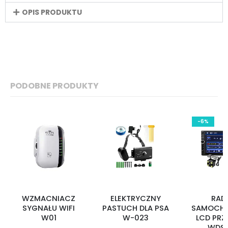
OPIS PRODUKTU
PODOBNE PRODUKTY
-6%
WZMACNIACZ
ELEKTRYCZNY
RAD
SYGNAŁU WIFI
PASTUCH DLA PSA
SAMOCH
W01
W-023
LCD PRZ
WDS-