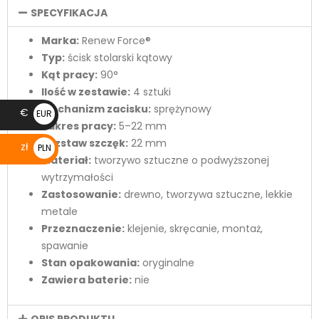
SPECYFIKACJA
Marka:
Renew Force®
Typ:
ścisk stolarski kątowy
Kąt pracy:
90°
Ilość w zestawie:
4 sztuki
Mechanizm zacisku:
sprężynowy
€
EUR
Zakres pracy:
5–22 mm
€
Rozstaw szczęk:
22 mm
zł
PLN
Materiał:
tworzywo sztuczne o podwyższonej
zł
wytrzymałości
Zastosowanie:
drewno, tworzywa sztuczne, lekkie
metale
Przeznaczenie:
klejenie, skręcanie, montaż,
spawanie
Stan opakowania:
oryginalne
Zawiera baterie:
nie