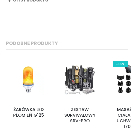
OPIS PRODUKTU
PODOBNE PRODUKTY
-36%
ŻARÓWKA LED
ZESTAW
MASAŻE
PŁOMIEŃ G125
SURVIVALOWY
CIAŁA 
SRV-PRO
UCHWYT
1706