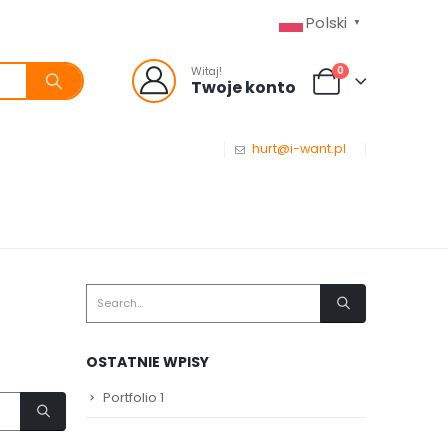
Polski
▼
0
Witaj!
Twoje konto
hurt@i-want.pl
OSTATNIE WPISY
Portfolio 1