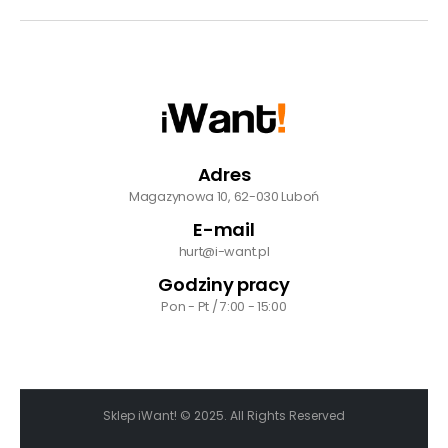
Adres
Magazynowa 10, 62-030 Luboń
E-mail
hurt@i-want.pl
Godziny pracy
Pon - Pt / 7:00 - 15:00
Sklep iWant! © 2025. All Rights Reserved