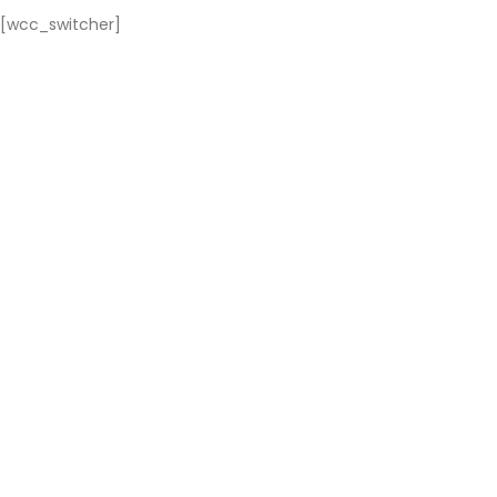
[wcc_switcher]